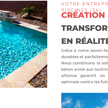
VOTRE ENTREPR
PISCINES (34)
CRÉATIO
TRANSFOR
EN RÉALIT
Grâce à notre savoir-f
durables et parfaitemen
Nous combinons la soli
béton armé aux techniq
alliance garantit un
optimale contre les fuit